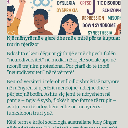
Një mënyrë më e gjerë dhe më e mirë për ta kuptuar 
trurin njerëzor
Ndoshta e keni dëgjuar gjithnjë e më shpesh fjalën 
“neurodiversitet” në media, në rrjete sociale apo në 
ndonjë trajnim profesional. Por çfarë do të thotë 
"neurodiversiteti" në të vërtetë?
Neurodiversiteti i referohet llojllojshmërisë natyrore 
në mënyrën si njerëzit mendojnë, ndiejnë dhe e 
përjetojnë botën. Ashtu siç jemi të ndryshëm në 
pamje – ngjyrë sysh, flokësh apo forme të trupit – 
ashtu jemi të ndryshëm edhe në mënyrën si 
funksionon truri ynë.
Këtë term e krijoi sociologia australiane Judy Singer 