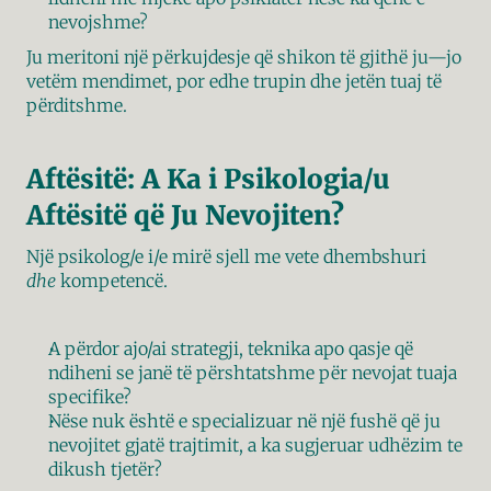
nevojshme?
Ju meritoni një përkujdesje që shikon të gjithë ju—jo 
vetëm mendimet, por edhe trupin dhe jetën tuaj të 
përditshme.
Aftësitë: A Ka i Psikologia/u 
Aftësitë që Ju Nevojiten?
Një psikolog/e i/e mirë sjell me vete dhembshuri 
dhe
 kompetencë.
A përdor ajo/ai strategji, teknika apo qasje që 
ndiheni se janë të përshtatshme për nevojat tuaja 
specifike?
Nëse nuk është e specializuar në një fushë që ju 
nevojitet gjatë trajtimit, a ka sugjeruar udhëzim te 
dikush tjetër?