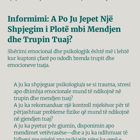
Informimi: A Po Ju Jepet Një 
Shpjegim i Plotë mbi Mendjen 
dhe Trupin Tuaj?
Shërimi emocional dhe psikologjik është më i lehtë 
kur kuptoni çfarë po ndodh brenda trupit dhe 
emocioneve tuaja.
A ju ka shpjeguar psikologiu/a se si trauma, stresi 
apo dhimbja emocionale mund të ndikojnë në 
trupin dhe mendjen tuaj?
A ju ka rekomanduar një kontroll mjekësor për të 
përjashtuar probleme fizike që mund të ndikojnë 
në gjendjen tuaj?
A ju ka pyetur për gjumin, disponimin apo 
mendimet vetëvrasëse—dhe a ju ka ndihmuar të 
lidheni me mjekë apo psikiatër nëse ka qenë e 