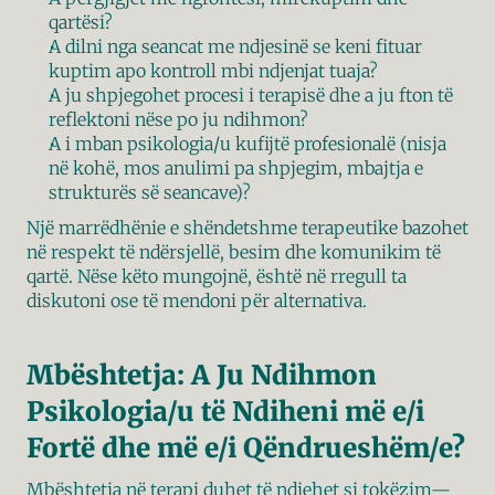
qartësi?
A dilni nga seancat me ndjesinë se keni fituar 
kuptim apo kontroll mbi ndjenjat tuaja?
A ju shpjegohet procesi i terapisë dhe a ju fton të 
reflektoni nëse po ju ndihmon?
A i mban psikologia/u kufijtë profesionalë (nisja 
në kohë, mos anulimi pa shpjegim, mbajtja e 
strukturës së seancave)?
Një marrëdhënie e shëndetshme terapeutike bazohet 
në respekt të ndërsjellë, besim dhe komunikim të 
qartë. Nëse këto mungojnë, është në rregull ta 
diskutoni ose të mendoni për alternativa.
Mbështetja: A Ju Ndihmon 
Psikologia/u të Ndiheni më e/i 
Fortë dhe më e/i Qëndrueshëm/e?
Mbështetja në terapi duhet të ndjehet si tokëzim—