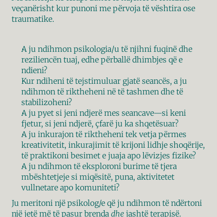
veçanërisht kur punoni me përvoja të vështira ose 
traumatike.
A ju ndihmon psikologia/u të njihni fuqinë dhe 
reziliencën tuaj, edhe përballë dhimbjes që e 
ndieni?
Kur ndiheni të tejstimuluar gjatë seancës, a ju 
ndihmon të riktheheni në të tashmen dhe të 
stabilizoheni?
A ju pyet si jeni ndjerë mes seancave—si keni 
fjetur, si jeni ndjerë, çfarë ju ka shqetësuar?
A ju inkurajon të riktheheni tek vetja përmes 
kreativitetit, inkurajimit të krijoni lidhje shoqërije, 
të praktikoni besimet e juaja apo lëvizjes fizike?
A ju ndihmon të eksploroni burime të tjera 
mbështetjeje si miqësitë, puna, aktivitetet 
vullnetare apo komuniteti?
Ju meritoni një psikolog/e që ju ndihmon të ndërtoni 
një jetë më të pasur brenda 
dhe
 jashtë terapisë.