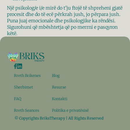
Një psikolog/e i/e mirë do t'ju ftojë të shpreheni gjatë 
procesit dhe do të ecë përkrah jush, jo përpara jush. 
Puna juaj emocionale dhe psikologjike ka rëndësi. 
Sigurohuni që mbështetja që po merrni e pasqyron 
këtë.
Rreth Brikenes
Blog
Sherbimet
Resurse
FAQ
Kontakti
Rreth Seances
Politika e privatësisë
© Copyrights BriksTherapy | All Rights Reserved