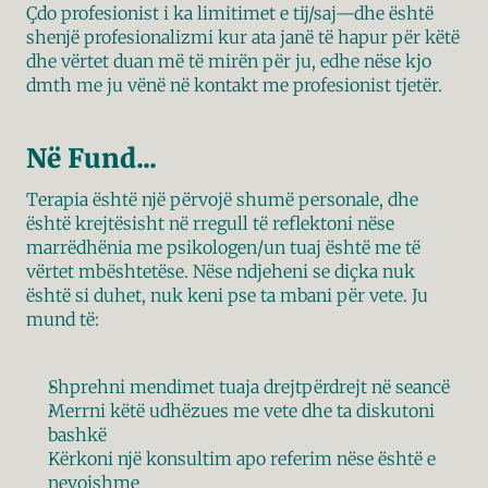
Çdo profesionist i ka limitimet e tij/saj—dhe është 
shenjë profesionalizmi kur ata janë të hapur për këtë 
dhe vërtet duan më të mirën për ju, edhe nëse kjo 
dmth me ju vënë në kontakt me profesionist tjetër.
Në Fund...
Terapia është një përvojë shumë personale, dhe 
është krejtësisht në rregull të reflektoni nëse 
marrëdhënia me psikologen/un tuaj është me të 
vërtet mbështetëse. Nëse ndjeheni se diçka nuk 
është si duhet, nuk keni pse ta mbani për vete. Ju 
mund të:
Shprehni mendimet tuaja drejtpërdrejt në seancë
Merrni këtë udhëzues me vete dhe ta diskutoni 
bashkë
Kërkoni një konsultim apo referim nëse është e 
nevojshme