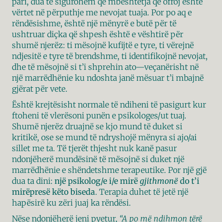
pari, dua të sigurohem që mbështetja që ofroj është 
vërtet në përputhje me nevojat tuaja. Por po aq e 
rëndësishme, është një mënyrë e butë për të 
ushtruar diçka që shpesh është e vështirë për 
shumë njerëz: ti mësojnë kufijtë e tyre, ti vërejnë 
ndjesitë e tyre të brendshme, ti identifikojnë nevojat, 
dhe të mësojnë si t’i shprehin ato—veçanërisht në 
një marrëdhënie ku ndoshta janë mësuar t’i mbajnë 
gjërat për vete.
Është krejtësisht normale të ndiheni të pasigurt kur 
ftoheni të vlerësoni punën e psikologes/ut tuaj. 
Shumë njerëz druajnë se kjo mund të duket si 
kritikë, ose se mund të ndryshojë mënyra si ajo/ai 
sillet me ta. Të tjerët thjesht nuk kanë pasur 
ndonjëherë mundësinë të mësojnë si duket një 
marrëdhënie e shëndetshme terapeutike. Por një gjë 
dua ta dini: 
një psikolog/e i/e mirë 
gjithmonë
 do t’i 
mirëpresë këto biseda
. Terapia duhet të jetë një 
hapësirë ku zëri juaj ka rëndësi.
Nëse ndonjëherë jeni pyetur, 
“A po më ndihmon tërë 