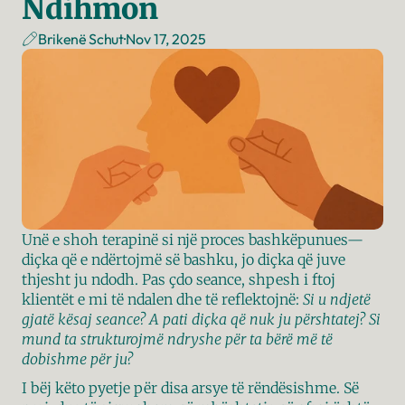
Ndihmon
Nov 17, 2025
Brikenë Schut
·
Unë e shoh terapinë si një proces bashkëpunues—
diçka që e ndërtojmë së bashku, jo diçka që juve 
thjesht ju ndodh. Pas çdo seance, shpesh i ftoj 
klientët e mi të ndalen dhe të reflektojnë: 
Si u ndjetë 
gjatë kësaj seance? A pati diçka që nuk ju përshtatej? Si 
mund ta strukturojmë ndryshe për ta bërë më të 
dobishme për ju?
I bëj këto pyetje për disa arsye të rëndësishme. Së 