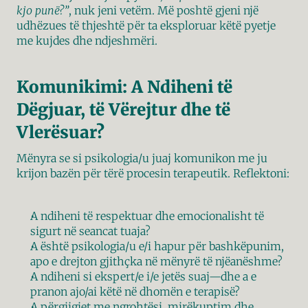
kjo punë?”
, nuk jeni vetëm. Më poshtë gjeni një 
udhëzues të thjeshtë për ta eksploruar këtë pyetje 
me kujdes dhe ndjeshmëri.
Komunikimi: A Ndiheni të 
Dëgjuar, të Vërejtur dhe të 
Vlerësuar?
Mënyra se si psikologia/u juaj komunikon me ju 
krijon bazën për tërë procesin terapeutik. Reflektoni:
A ndiheni të respektuar dhe emocionalisht të 
sigurt në seancat tuaja?
A është psikologia/u e/i hapur për bashkëpunim, 
apo e drejton gjithçka në mënyrë të njëanëshme?
A ndiheni si ekspert/e i/e jetës suaj—dhe a e 
pranon ajo/ai këtë në dhomën e terapisë?
A përgjigjet me ngrohtësi, mirëkuptim dhe 